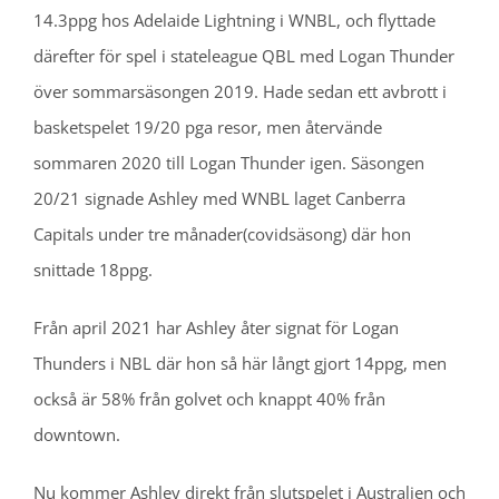
14.3ppg hos Adelaide Lightning i WNBL, och flyttade
därefter för spel i stateleague QBL med Logan Thunder
över sommarsäsongen 2019. Hade sedan ett avbrott i
basketspelet 19/20 pga resor, men återvände
sommaren 2020 till Logan Thunder igen. Säsongen
20/21 signade Ashley med WNBL laget Canberra
Capitals under tre månader(covidsäsong) där hon
snittade 18ppg.
Från april 2021 har Ashley åter signat för Logan
Thunders i NBL där hon så här långt gjort 14ppg, men
också är 58% från golvet och knappt 40% från
downtown.
Nu kommer Ashley direkt från slutspelet i Australien och