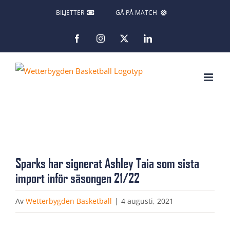
Fortsätt
BILJETTER
GÅ PÅ MATCH
till
Facebook
Instagram
X
LinkedIn
innehållet
Visa
Sparks har signerat Ashley Taia som sista
större
import inför säsongen 21/22
bild
Av
Wetterbygden Basketball
|
4 augusti, 2021