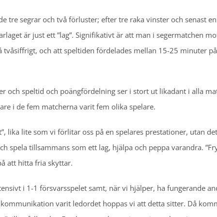
de tre segrar och två förluster; efter tre raka vinster och senast en
get är just ett ”lag”. Signifikativt är att man i segermatchen mo
tvåsiffrigt, och att speltiden fördelades mellan 15-25 minuter på
 och speltid och poängfördelning ser i stort ut likadant i alla ma
are i de fem matcherna varit fem olika spelare.
”, lika lite som vi förlitar oss på en spelares prestationer, utan de
 och spela tillsammans som ett lag, hjälpa och peppa varandra. ”Fr
att hitta fria skyttar.
ntensivt i 1-1 försvarsspelet samt, när vi hjälper, ha fungerande an
r kommunikation varit ledordet hoppas vi att detta sitter. Då ko