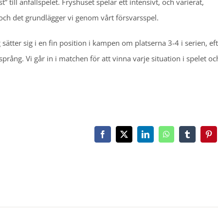
t” till anfallspelet. Fryshuset spelar ett intensivt, och varierat,
rt och det grundlägger vi genom vårt försvarsspel.
ag sätter sig i en fin position i kampen om platserna 3-4 i serien, ef
rång. Vi går in i matchen för att vinna varje situation i spelet oc
Facebook
X
LinkedIn
WhatsApp
Tumblr
Pin