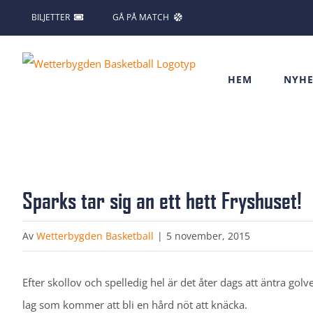
Fortsätt
BILJETTER
GÅ PÅ MATCH
till
innehållet
HEM
NYHE
Sparks tar sig an ett hett Fryshuset!
Av
Wetterbygden Basketball
|
5 november, 2015
Efter skollov och spelledig hel är det åter dags att äntra go
lag som kommer att bli en hård nöt att knäcka.