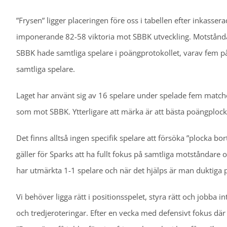
”Frysen” ligger placeringen före oss i tabellen efter inkassera
imponerande 82-58 viktoria mot SBBK utveckling. Motståndarla
SBBK hade samtliga spelare i poängprotokollet, varav fem på 
samtliga spelare.
Laget har använt sig av 16 spelare under spelade fem matcher
som mot SBBK. Ytterligare att märka är att bästa poängplock
Det finns alltså ingen specifik spelare att försöka ”plocka bort
gäller för Sparks att ha fullt fokus på samtliga motståndare
har utmärkta 1-1 spelare och när det hjälps är man duktiga på 
Vi behöver ligga rätt i positionsspelet, styra rätt och jobba i
och tredjeroteringar. Efter en vecka med defensivt fokus dä