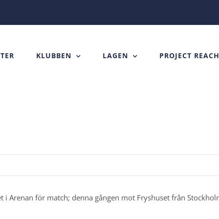
TER
KLUBBEN
LAGEN
PROJECT REAC
lvet i Arenan för match; denna gången mot Fryshuset från Stockholm