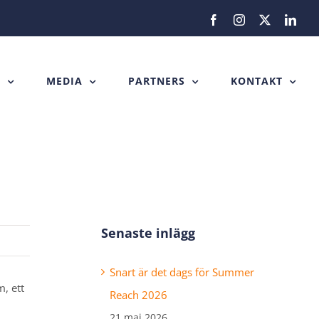
Facebook
Instagram
X
Link
H
MEDIA
PARTNERS
KONTAKT
Senaste inlägg
Snart är det dags för Summer
, ett
Reach 2026
21 maj 2026