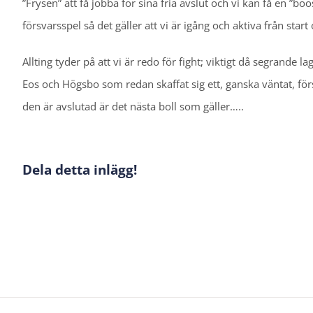
”Frysen” att få jobba för sina fria avslut och vi kan få en ”boos
försvarsspel så det gäller att vi är igång och aktiva från sta
Allting tyder på att vi är redo för fight; viktigt då segrande l
Eos och Högsbo som redan skaffat sig ett, ganska väntat, försp
den är avslutad är det nästa boll som gäller…..
Dela detta inlägg!