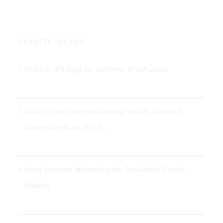
SENASTE INLÄGG
Snart är det dags för Summer Reach 2026
21 maj 2026
.
God Jul med sammanfattning av WB Stars och
Superettan fram till jul…
24 december 2025
Extra årsmöte Wetterbygden Basketball (Sanda
Basket)
14 oktober 2025