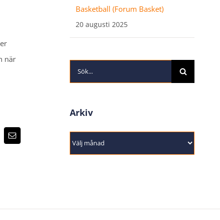
Basketball (Forum Basket)
20 augusti 2025
ter
h när
Sök
efter:
Arkiv
Arkiv
terest
E-
post