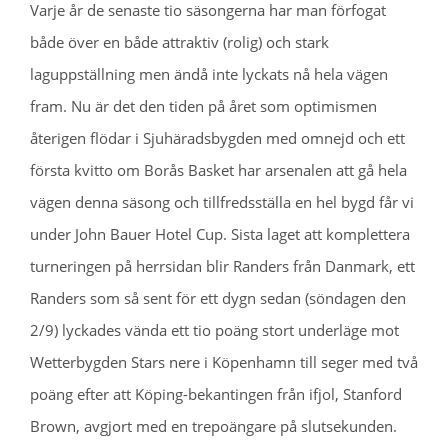
Varje år de senaste tio säsongerna har man förfogat
både över en både attraktiv (rolig) och stark
laguppställning men ändå inte lyckats nå hela vägen
fram. Nu är det den tiden på året som optimismen
återigen flödar i Sjuhäradsbygden med omnejd och ett
första kvitto om Borås Basket har arsenalen att gå hela
vägen denna säsong och tillfredsställa en hel bygd får vi
under John Bauer Hotel Cup. Sista laget att komplettera
turneringen på herrsidan blir Randers från Danmark, ett
Randers som så sent för ett dygn sedan (söndagen den
2/9) lyckades vända ett tio poäng stort underläge mot
Wetterbygden Stars nere i Köpenhamn till seger med två
poäng efter att Köping-bekantingen från ifjol, Stanford
Brown, avgjort med en trepoängare på slutsekunden.