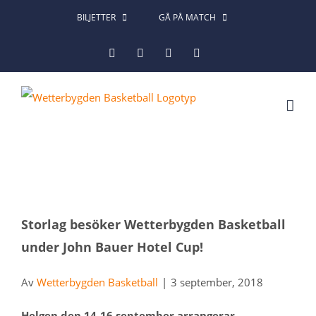
Fortsätt
BILJETTER
GÅ PÅ MATCH
till
Facebook
Instagram
X
LinkedIn
innehållet
Visa
Storlag besöker Wetterbygden Basketball
större
under John Bauer Hotel Cup!
bild
Av
Wetterbygden Basketball
|
3 september, 2018
Helgen den 14-16 september arrangerar