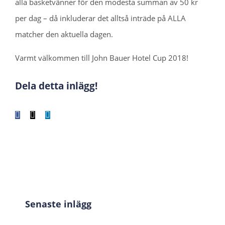
alla basketvänner för den modesta summan av 50 kr
per dag – då inkluderar det alltså inträde på ALLA
matcher den aktuella dagen.
Varmt välkommen till John Bauer Hotel Cup 2018!
Dela detta inlägg!
Facebook
X
LinkedIn
WhatsApp
Tumblr
Pinterest
E-
post
Senaste inlägg