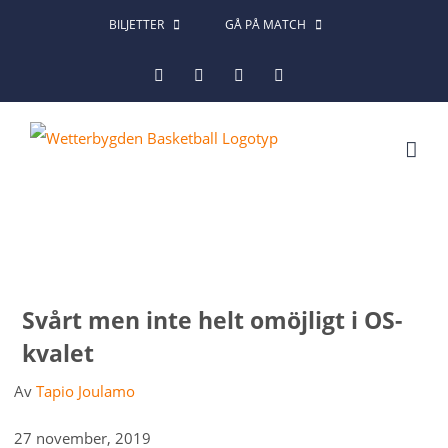
Fortsätt
BILJETTER
GÅ PÅ MATCH
till
Facebook
Instagram
X
LinkedIn
innehållet
Svårt men inte helt omöjligt i OS-
kvalet
Av
Tapio Joulamo
27 november, 2019