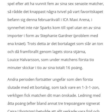
spel efter att ha vunnit fem av sina sex senaste matcher,
så rådde det knappast några tvivel på vart favoritskapet
befann sig denna februarikväll i ICA Maxi Arena, i
synnerhet inte när Sparks kom till spel utan en av sina
importer i form av Stephanie Gardner (problem med
ena knäet). Trots detta är det bortalaget som slår an ton
och då framförallt genom lagets stora stjärna,
Louice Halvarsson, som under matchens första tio
minuter skickar i tio av sina totalt 16 poäng.
Andra perioden fortsätter ungefär som den första
slutade med ett bortalag, som tack vare en 1-3-1-zon,
verkligen fick matchen dit man önskade. Ledning med
åtta poäng (efter bland annat tre trepoängare signerat
Cajsa Uhrström) betydde att allt verkade vara frid och