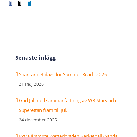
Facebook
X
LinkedIn
WhatsApp
Tumblr
Pinterest
E-
post
Senaste inlägg
Snart är det dags för Summer Reach 2026
21 maj 2026
God Jul med sammanfattning av WB Stars och
Superettan fram till jul…
24 december 2025
Extra årsmöte Wetterbygden Basketball (Sanda