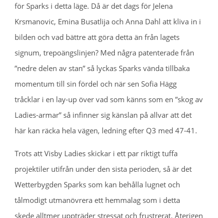
för Sparks i detta läge. Då är det dags för Jelena
Krsmanovic, Emina Busatlija och Anna Dahl att kliva in i
bilden och vad bättre att göra detta än från lagets
signum, trepoängslinjen? Med några patenterade från
”nedre delen av stan” så lyckas Sparks vända tillbaka
momentum till sin fördel och när sen Sofia Hägg
tråcklar i en lay-up över vad som känns som en ”skog av
Ladies-armar” så infinner sig känslan på allvar att det
här kan räcka hela vägen, ledning efter Q3 med 47-41.
Trots att Visby Ladies skickar i ett par riktigt tuffa
projektiler utifrån under den sista perioden, så är det
Wetterbygden Sparks som kan behålla lugnet och
tålmodigt utmanövrera ett hemmalag som i detta
skede alltmer uppträder stressat och frustrerat. Återigen