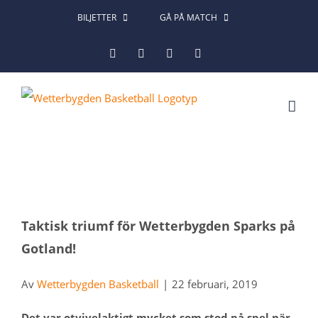
Fortsätt
BILJETTER
GÅ PÅ MATCH
till
Facebook
Instagram
X
LinkedIn
innehållet
Visa
Taktisk triumf för Wetterbygden Sparks på
större
Gotland!
bild
Av
Wetterbygden Basketball
|
22 februari, 2019
Det var otvivelaktigt mycket som stod på spel när