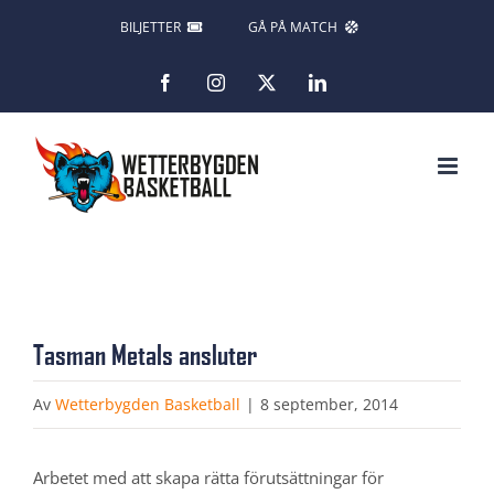
Fortsätt
BILJETTER
GÅ PÅ MATCH
till
Facebook
Instagram
X
LinkedIn
innehållet
Tasman Metals ansluter
Av
Wetterbygden Basketball
|
8 september, 2014
Arbetet med att skapa rätta förutsättningar för