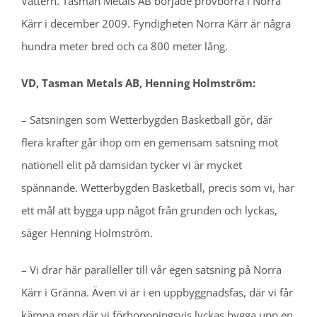
Vättern. Tasman Metals AB började provborra i Norra
Kärr i december 2009. Fyndigheten Norra Kärr är några
hundra meter bred och ca 800 meter lång.
VD, Tasman Metals AB, Henning Holmström:
– Satsningen som Wetterbygden Basketball gör, där
flera krafter går ihop om en gemensam satsning mot
nationell elit på damsidan tycker vi är mycket
spännande. Wetterbygden Basketball, precis som vi, har
ett mål att bygga upp något från grunden och lyckas,
säger Henning Holmström.
– Vi drar här paralleller till vår egen satsning på Norra
Kärr i Gränna. Även vi är i en uppbyggnadsfas, där vi får
kämpa men där vi förhoppningsvis lyckas bygga upp en