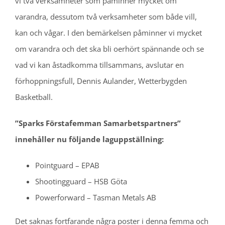
vi två verksamheter som påminner mycket om
varandra, dessutom två verksamheter som både vill,
kan och vågar. I den bemärkelsen påminner vi mycket
om varandra och det ska bli oerhört spännande och se
vad vi kan åstadkomma tillsammans, avslutar en
förhoppningsfull, Dennis Aulander, Wetterbygden
Basketball.
”Sparks Förstafemman Samarbetspartners”
innehåller nu följande laguppställning:
Pointguard – EPAB
Shootingguard – HSB Göta
Powerforward – Tasman Metals AB
Det saknas fortfarande några poster i denna femma och