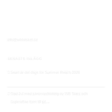
Huskvarna Sporthall
Alfred Dahlinvägen 8
561 31 Huskvarna
info@wbbasket.se
SENASTE INLÄGG
Snart är det dags för Summer Reach 2026
21 maj 2026
God Jul med sammanfattning av WB Stars och
Superettan fram till jul…
24 december 2025