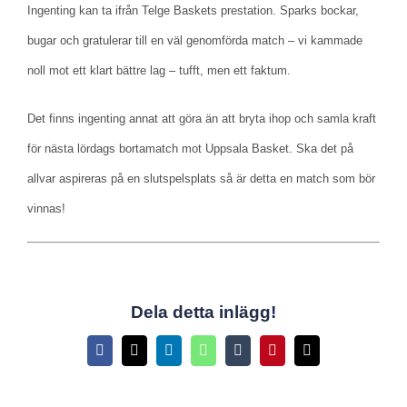
Ingenting kan ta ifrån Telge Baskets prestation. Sparks bockar,
bugar och gratulerar till en väl genomförda match – vi kammade
noll mot ett klart bättre lag – tufft, men ett faktum.
Det finns ingenting annat att göra än att bryta ihop och samla kraft
för nästa lördags bortamatch mot Uppsala Basket. Ska det på
allvar aspireras på en slutspelsplats så är detta en match som bör
vinnas!
Dela detta inlägg!
Facebook
X
LinkedIn
WhatsApp
Tumblr
Pinterest
E-
post