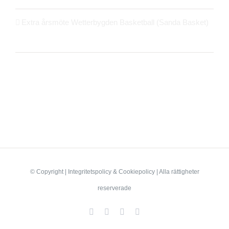
Extra årsmöte Wetterbygden Basketball (Sanda Basket)
14 oktober 2025
© Copyright
|
Integritetspolicy
&
Cookiepolicy
| Alla rättigheter
reserverade
Facebook
Instagram
X
LinkedIn