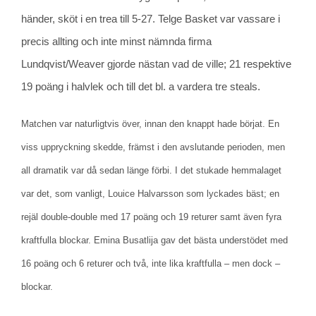
händer, sköt i en trea till 5-27. Telge Basket var vassare i
precis allting och inte minst nämnda firma
Lundqvist/Weaver gjorde nästan vad de ville; 21 respektive
19 poäng i halvlek och till det bl. a vardera tre steals.
Matchen var naturligtvis över, innan den knappt hade börjat. En
viss uppryckning skedde, främst i den avslutande perioden, men
all dramatik var då sedan länge förbi. I det stukade hemmalaget
var det, som vanligt, Louice Halvarsson som lyckades bäst; en
rejäl double-double med 17 poäng och 19 returer samt även fyra
kraftfulla blockar. Emina Busatlija gav det bästa understödet med
16 poäng och 6 returer och två, inte lika kraftfulla – men dock –
blockar.