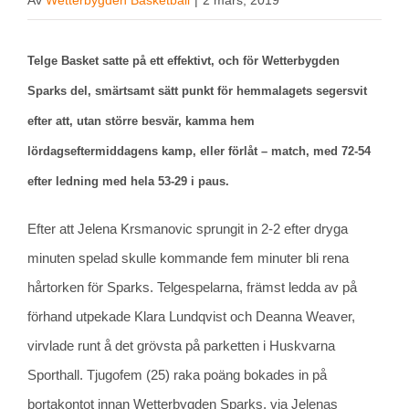
Av
Wetterbygden Basketball
|
2 mars, 2019
Telge Basket satte på ett effektivt, och för Wetterbygden
Sparks del, smärtsamt sätt punkt för hemmalagets segersvit
efter att, utan större besvär, kamma hem
lördagseftermiddagens kamp, eller förlåt – match, med 72-54
efter ledning med hela 53-29 i paus.
Efter att Jelena Krsmanovic sprungit in 2-2 efter dryga
minuten spelad skulle kommande fem minuter bli rena
hårtorken för Sparks. Telgespelarna, främst ledda av på
förhand utpekade Klara Lundqvist och Deanna Weaver,
virvlade runt å det grövsta på parketten i Huskvarna
Sporthall. Tjugofem (25) raka poäng bokades in på
bortakontot innan Wetterbygden Sparks, via Jelenas