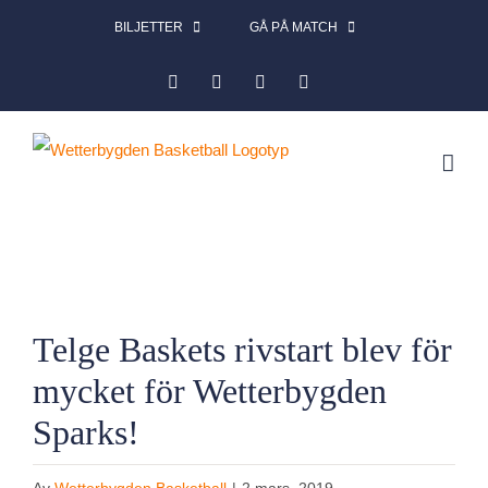
Fortsätt
BILJETTER
GÅ PÅ MATCH
till
Facebook
Instagram
X
LinkedIn
innehållet
Visa
Telge Baskets rivstart blev för
större
mycket för Wetterbygden
bild
Sparks!