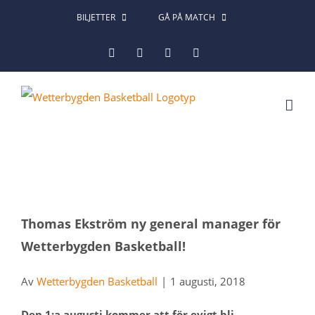
Fortsätt
BILJETTER
GÅ PÅ MATCH
till
Facebook
Instagram
X
LinkedIn
innehållet
Visa
Thomas Ekström ny general manager för
större
Wetterbygden Basketball!
bild
Av
Wetterbygden Basketball
|
1 augusti, 2018
Den 1:a augusti kommer att för evigt bli