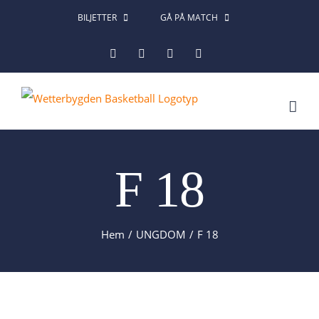
Fortsätt
BILJETTER
GÅ PÅ MATCH
till
Facebook
Instagram
X
LinkedIn
innehållet
F 18
Hem
UNGDOM
F 18