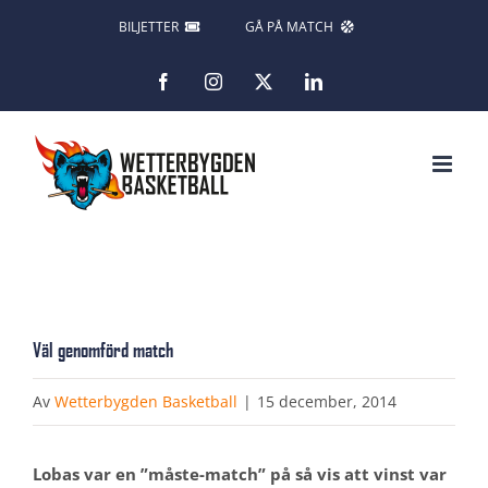
Fortsätt
BILJETTER
GÅ PÅ MATCH
till
Facebook
Instagram
X
LinkedIn
innehållet
Väl genomförd match
Av
Wetterbygden Basketball
|
15 december, 2014
Lobas var en ”måste-match” på så vis att vinst var