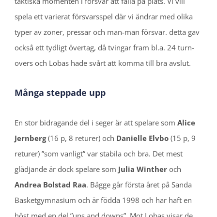
taktiska momenten i försvar att falla på plats. Vi vill
spela ett varierat försvarsspel där vi ändrar med olika
typer av zoner, pressar och man-man försvar. detta gav
också ett tydligt övertag, då tvingar fram bl.a. 24 turn-
overs och Lobas hade svårt att komma till bra avslut.
Många steppade upp
En stor bidragande del i seger är att spelare som
Alice
Jernberg
(16 p, 8 returer) och
Danielle Elvbo
(15 p, 9
returer) ”som vanligt” var stabila och bra. Det mest
glädjande är dock spelare som
Julia Winther
och
Andrea Bolstad Raa
. Bägge går första året på Sanda
Basketgymnasium och är födda 1998 och har haft en
höst med en del ”ups and downs”. Mot Lobas visar de