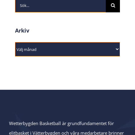
Sök
efter:
Arkiv
Arkiv
Wetterbygden Basketball är grundfundamentet för
elitbasket i Vätterbygden och våra medarbetare brinner