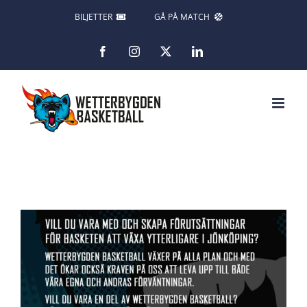
Fortsätt
BILJETTER
GÅ PÅ MATCH
till
Facebook
Instagram
X
LinkedIn
innehållet
Visa
större
bild