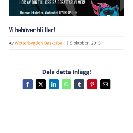
Vi behöver bli fler!
Av
Wetterbygden Basketball
|
5 oktober, 2015
Dela detta inlägg!
Facebook
X
LinkedIn
WhatsApp
Tumblr
Pinterest
E-
post