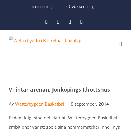
Fortsätt
BILJETTER
GÅ PÅ MATCH
till
Facebook
Instagram
X
LinkedIn
innehållet
Vi intar arenan, Jönköpings Idrottshus
Av
Wetterbygden Basketball
|
8 september, 2014
Redan tidigt stod det klart att Wetterbygden Basketballs
ambitioner var att spela sina hemmamatcher inne i nya