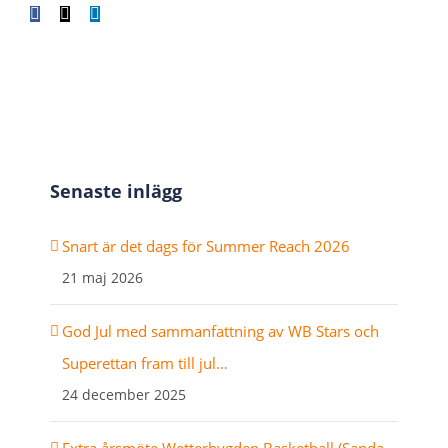
Facebook
X
LinkedIn
WhatsApp
Tumblr
Pinterest
E-
post
Senaste inlägg
Snart är det dags för Summer Reach 2026
21 maj 2026
God Jul med sammanfattning av WB Stars och
Superettan fram till jul…
24 december 2025
Extra årsmöte Wetterbygden Basketball (Sanda