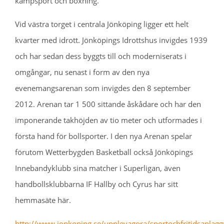
kampsport och boxning.
Vid västra torget i centrala Jönköping ligger ett helt
kvarter med idrott. Jönköpings Idrottshus invigdes 1939
och har sedan dess byggts till och moderniserats i
omgångar, nu senast i form av den nya
evenemangsarenan som invigdes den 8 september
2012. Arenan tar 1 500 sittande åskådare och har den
imponerande takhöjden av tio meter och utformades i
första hand för bollsporter. I den nya Arenan spelar
förutom Wetterbygden Basketball också Jönköpings
Innebandyklubb sina matcher i Superligan, även
handbollsklubbarna IF Hallby och Cyrus har sitt
hemmasäte här.
http://www.jonkoping.se/upplevagora/sportochfritidsanlag