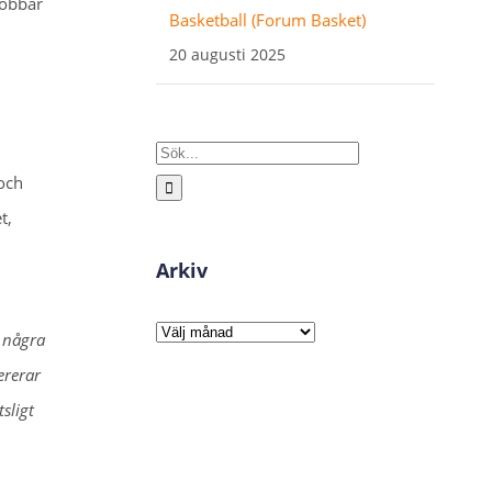
jobbar
Basketball (Forum Basket)
20 augusti 2025
Sök
 och
efter:
t,
Arkiv
Arkiv
d några
ererar
sligt