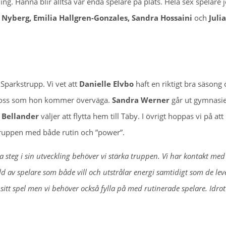
ng. Hanna blir alltså vår enda spelare på plats. Hela sex spelare 
 Nyberg, Emilia Hallgren-Gonzales, Sandra Hossaini
och
Julia
Sparkstrupp. Vi vet att
Danielle Elvbo
haft en riktigt bra säsong
rån oss som hon kommer överväga.
Sandra Werner
går ut gymnasie
a Bellander
väljer att flytta hem till Täby. I övrigt hoppas vi på att
a truppen med både rutin och ”power”.
 steg i sin utveckling behöver vi stärka truppen. Vi har kontakt me
ld av spelare som både vill och utstrålar energi samtidigt som de lev
itt spel men vi behöver också fylla på med rutinerade spelare. Idrott