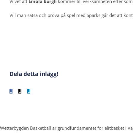
Vi vet att
Embla Borgh
kommer till verksamheten efter so
Vill man satsa och pröva på spel med Sparks går det att kont
Dela detta inlägg!
Facebook
X
LinkedIn
WhatsApp
Tumblr
Pinterest
E-
post
Wetterbygden Basketball är grundfundamentet för elitbasket i 