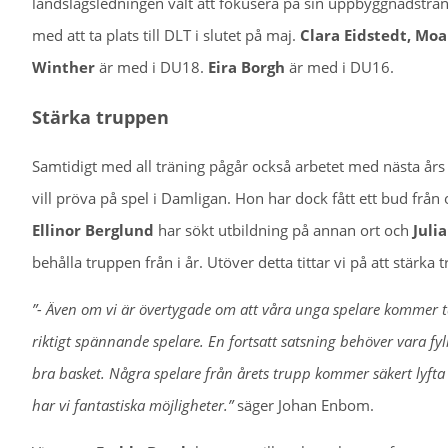
landslagsledningen valt att fokusera på sin uppbyggnadsträni
med att ta plats till DLT i slutet på maj.
Clara Eidstedt, Moa
Winther
är med i DU18.
Eira Borgh
är med i DU16.
Stärka truppen
Samtidigt med all träning pågår också arbetet med nästa års 
vill pröva på spel i Damligan. Hon har dock fått ett bud f
Ellinor Berglund
har sökt utbildning på annan ort och
Juli
behålla truppen från i år. Utöver detta tittar vi på att stärk
”- Även om vi är övertygade om att våra unga spelare kommer ta
riktigt spännande spelare. En fortsatt satsning behöver vara fyl
bra basket. Några spelare från årets trupp kommer säkert lyfta s
har vi fantastiska möjligheter.”
säger Johan Enbom.