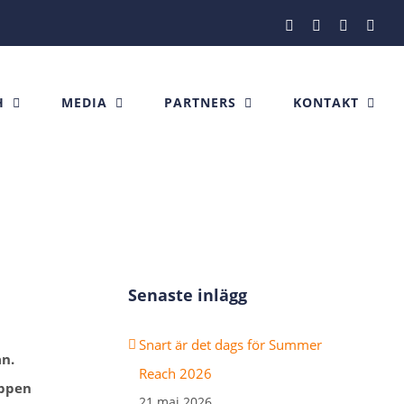
Facebook
Instagram
X
Link
H
MEDIA
PARTNERS
KONTAKT
Senaste inlägg
Snart är det dags för Summer
an.
Reach 2026
uppen
21 maj 2026