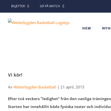
Fortsätt
BILJETTER
GÅ PÅ MATCH
till
innehållet
HEM
NYH
Vi kör!
Av
Wetterbygden Basketball
|
21 april, 2015
Efter två veckors ”ledighet” från den vanliga träningen
Starten har innehållit både fysiska tester och individu