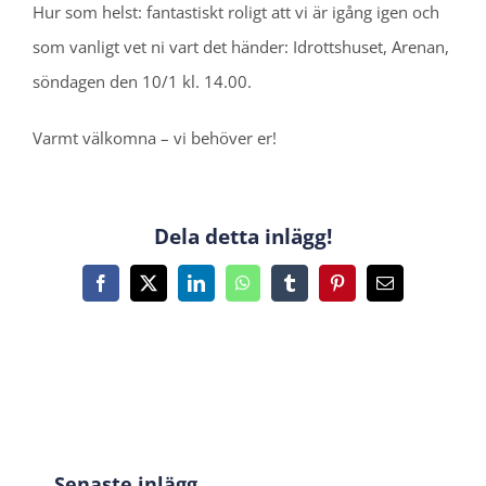
Hur som helst: fantastiskt roligt att vi är igång igen och
som vanligt vet ni vart det händer: Idrottshuset, Arenan,
söndagen den 10/1 kl. 14.00.
Varmt välkomna – vi behöver er!
Dela detta inlägg!
Facebook
X
LinkedIn
WhatsApp
Tumblr
Pinterest
E-
post
Senaste inlägg