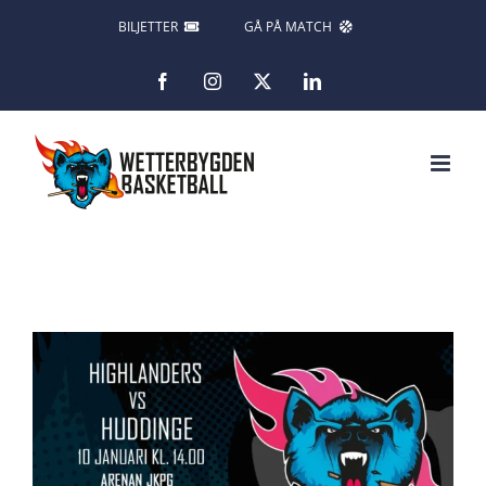
Fortsätt
BILJETTER
GÅ PÅ MATCH
till
Facebook
Instagram
X
LinkedIn
innehållet
Visa
större
bild