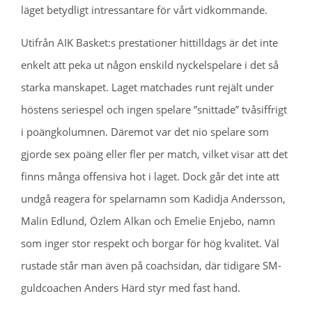
läget betydligt intressantare för vårt vidkommande.
Utifrån AIK Basket:s prestationer hittilldags är det inte
enkelt att peka ut någon enskild nyckelspelare i det så
starka manskapet. Laget matchades runt rejält under
höstens seriespel och ingen spelare ”snittade” tvåsiffrigt
i poängkolumnen. Däremot var det nio spelare som
gjorde sex poäng eller fler per match, vilket visar att det
finns många offensiva hot i laget. Dock går det inte att
undgå reagera för spelarnamn som Kadidja Andersson,
Malin Edlund, Özlem Alkan och Emelie Enjebo, namn
som inger stor respekt och borgar för hög kvalitet. Väl
rustade står man även på coachsidan, där tidigare SM-
guldcoachen Anders Härd styr med fast hand.