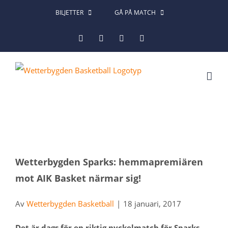
Fortsätt
BILJETTER
GÅ PÅ MATCH
till
Facebook
Instagram
X
LinkedIn
innehållet
Visa
Wetterbygden Sparks: hemmapremiären
större
mot AIK Basket närmar sig!
bild
Av
Wetterbygden Basketball
|
18 januari, 2017
Det är dags för en riktig nyckelmatch för Sparks