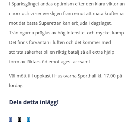
I Sparksgänget andas optimism efter den klara viktorian
i norr och vi ser verkligen fram emot att mäta krafterna
mot det bästa Superettan kan erbjuda i dagsläget.
Träningarna präglas av hög intensitet och mycket kamp.
Det finns förväntan i luften och det kommer med
största säkerhet bli en riktig batalj så all extra hjälp i
form av läktarstöd emottages tacksamt.
Väl mött till uppkast i Huskvarna Sporthall kl. 17.00 på
lördag.
Dela detta inlägg!
Facebook
X
LinkedIn
WhatsApp
Tumblr
Pinterest
E-
post