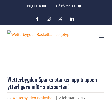
Fortsätt
BILJETTER
GÅ PÅ MATCH
till
Facebook
Instagram
X
LinkedIn
innehållet
Visa
Wetterbygden Sparks stärker upp truppen
större
ytterligare inför slutspurten!
bild
Av
Wetterbygden Basketball
|
2 februari, 2017