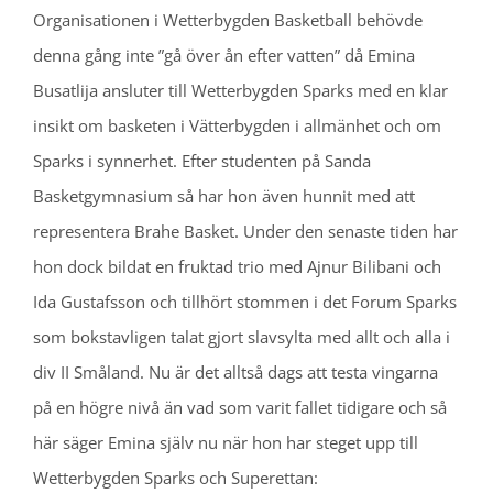
Organisationen i Wetterbygden Basketball behövde
denna gång inte ”gå över ån efter vatten” då Emina
Busatlija ansluter till Wetterbygden Sparks med en klar
insikt om basketen i Vätterbygden i allmänhet och om
Sparks i synnerhet. Efter studenten på Sanda
Basketgymnasium så har hon även hunnit med att
representera Brahe Basket. Under den senaste tiden har
hon dock bildat en fruktad trio med Ajnur Bilibani och
Ida Gustafsson och tillhört stommen i det Forum Sparks
som bokstavligen talat gjort slavsylta med allt och alla i
div II Småland. Nu är det alltså dags att testa vingarna
på en högre nivå än vad som varit fallet tidigare och så
här säger Emina själv nu när hon har steget upp till
Wetterbygden Sparks och Superettan: