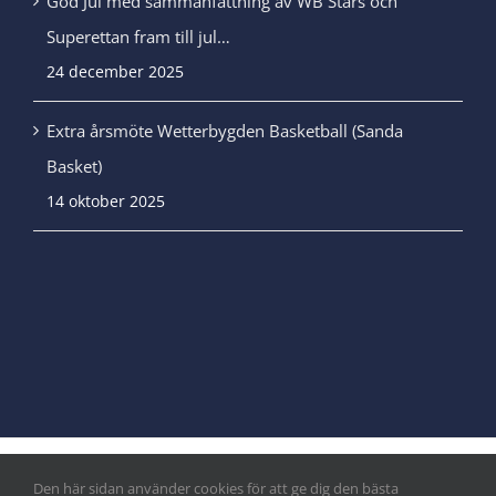
God Jul med sammanfattning av WB Stars och
Superettan fram till jul…
24 december 2025
Extra årsmöte Wetterbygden Basketball (Sanda
Basket)
14 oktober 2025
Den här sidan använder cookies för att ge dig den bästa
© Copyright
|
Integritetspolicy
&
Cookiepolicy
| Alla rättigheter