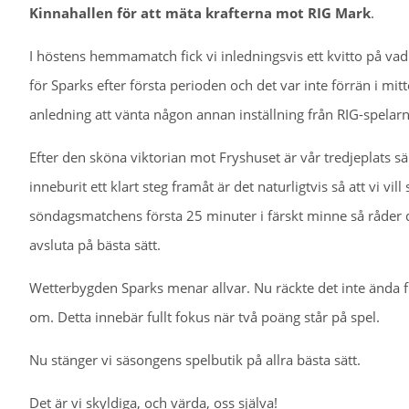
Kinnahallen för att mäta krafterna mot RIG Mark
.
I höstens hemmamatch fick vi inledningsvis ett kvitto på 
för Sparks efter första perioden och det var inte förrän i mitt
anledning att vänta någon annan inställning från RIG-spelar
Efter den sköna viktorian mot Fryshuset är vår tredjeplats sä
inneburit ett klart steg framåt är det naturligtvis så att vi v
söndagsmatchens första 25 minuter i färskt minne så råder de
avsluta på bästa sätt.
Wetterbygden Sparks menar allvar. Nu räckte det inte ända f
om. Detta innebär fullt fokus när två poäng står på spel.
Nu stänger vi säsongens spelbutik på allra bästa sätt.
Det är vi skyldiga, och värda, oss själva!