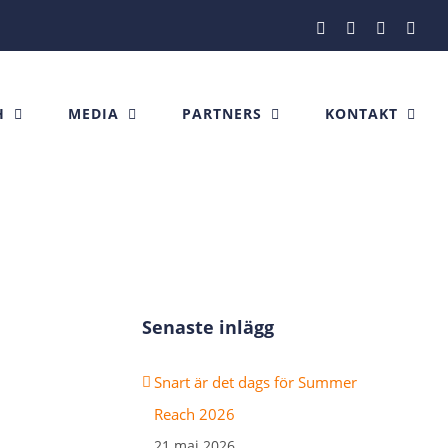
Facebook
Instagram
X
Link
H
MEDIA
PARTNERS
KONTAKT
Senaste inlägg
Snart är det dags för Summer
Reach 2026
21 maj 2026