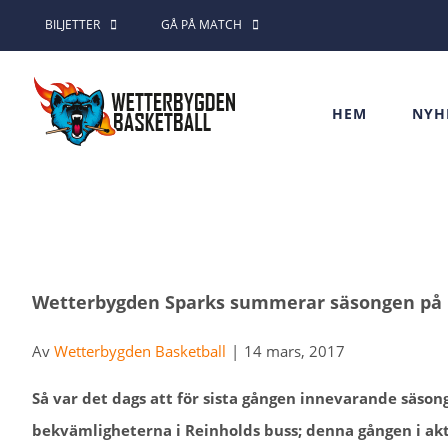
Fortsätt
BILJETTER
GÅ PÅ MATCH
till
innehållet
HEM
NYH
Wetterbygden Sparks summerar säsongen på 
Av
Wetterbygden Basketball
|
14 mars, 2017
Så var det dags att för sista gången innevarande säson
bekvämligheterna i Reinholds buss; denna gången i akt 