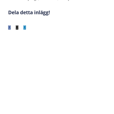
Dela detta inlägg!
Facebook
X
LinkedIn
WhatsApp
Tumblr
Pinterest
E-
post