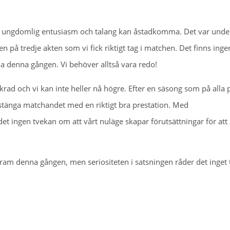
vad ungdomlig entusiasm och talang kan åstadkomma. Det var unde
en på tredje akten som vi fick riktigt tag i matchen. Det finns inge
na denna gången. Vi behöver alltså vara redo!
krad och vi kan inte heller nå högre. Efter en säsong som på alla 
ill stänga matchandet med en riktigt bra prestation. Med
t ingen tvekan om att vårt nuläge skapar förutsättningar för att
ram denna gången, men seriositeten i satsningen råder det inget 