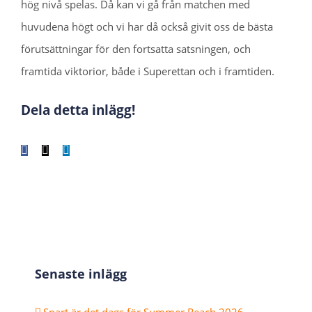
hög nivå spelas. Då kan vi gå från matchen med
huvudena högt och vi har då också givit oss de bästa
förutsättningar för den fortsatta satsningen, och
framtida viktorior, både i Superettan och i framtiden.
Dela detta inlägg!
Facebook
X
LinkedIn
WhatsApp
Tumblr
Pinterest
E-
post
Senaste inlägg
Snart är det dags för Summer Reach 2026