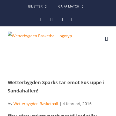
Fortsätt
BILJETTER
GÅ PÅ MATCH
till
Facebook
Instagram
X
LinkedIn
innehållet
Visa
Wetterbygden Sparks tar emot Eos uppe i
större
Sandahallen!
bild
Av
Wetterbygden Basketball
|
4 februari, 2016
Efter några veckors matchuppehåll vad gäller