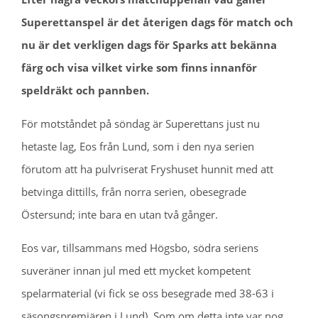
Superettanspel är det återigen dags för match och
nu är det verkligen dags för Sparks att bekänna
färg och visa vilket virke som finns innanför
speldräkt och pannben.
För motståndet på söndag är Superettans just nu
hetaste lag, Eos från Lund, som i den nya serien
förutom att ha pulvriserat Fryshuset hunnit med att
betvinga dittills, från norra serien, obesegrade
Östersund; inte bara en utan två gånger.
Eos var, tillsammans med Högsbo, södra seriens
suveräner innan jul med ett mycket kompetent
spelarmaterial (vi fick se oss besegrade med 38-63 i
säsongspremiären i Lund). Som om detta inte var nog