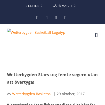
Fortsätt
BILJETTER
GÅ PÅ MATCH
till
Facebook
Instagram
X
LinkedIn
innehållet
Visa
Wetterbygden Stars tog femte segern utan
större
att övertyga!
bild
Av
Wetterbygden Basketball
|
29 oktober, 2017
Wetterbygden Stars fick sannerligen slita hårt för