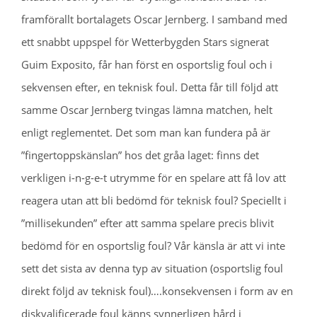
framförallt bortalagets Oscar Jernberg. I samband med
ett snabbt uppspel för Wetterbygden Stars signerat
Guim Exposito, får han först en osportslig foul och i
sekvensen efter, en teknisk foul. Detta får till följd att
samme Oscar Jernberg tvingas lämna matchen, helt
enligt reglementet. Det som man kan fundera på är
”fingertoppskänslan” hos det gråa laget: finns det
verkligen i-n-g-e-t utrymme för en spelare att få lov att
reagera utan att bli bedömd för teknisk foul? Speciellt i
”millisekunden” efter att samma spelare precis blivit
bedömd för en osportslig foul? Vår känsla är att vi inte
sett det sista av denna typ av situation (osportslig foul
direkt följd av teknisk foul)….konsekvensen i form av en
diskvalificerade foul känns synnerligen hård i