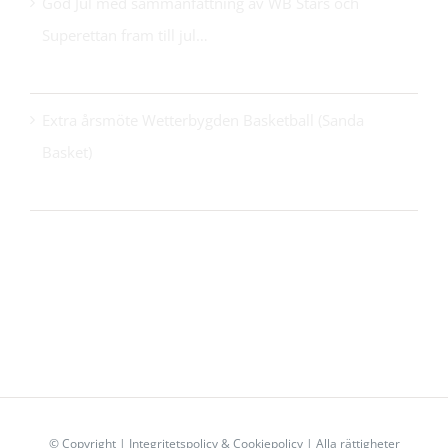
God Jul med sammanfattning av WB Stars och
Superettan fram till jul…
24 december 2025
Extra årsmöte Wetterbygden Basketball (Sanda
Basket)
14 oktober 2025
© Copyright
|
Integritetspolicy
&
Cookiepolicy
| Alla rättigheter