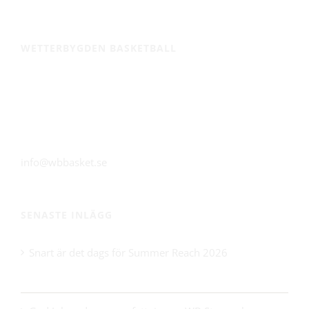
WETTERBYGDEN BASKETBALL
Huskvarna Sporthall
Alfred Dahlinvägen 8
561 31 Huskvarna
info@wbbasket.se
SENASTE INLÄGG
Snart är det dags för Summer Reach 2026
21 maj 2026