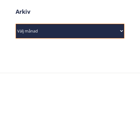
Arkiv
Arkiv
Wetterbygden Basketball är grundfundamentet för
elitbasket i Vätterbygden och våra medarbetare brinner
av engagemang och vilja med ambitionen att konstant
utveckla verksamheten och själva utvecklas.