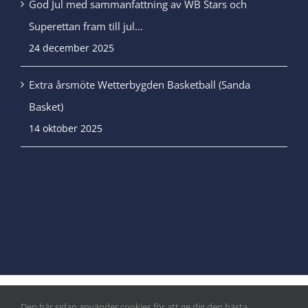
God Jul med sammanfattning av WB Stars och
Superettan fram till jul…
24 december 2025
Extra årsmöte Wetterbygden Basketball (Sanda
Basket)
14 oktober 2025
Den här sidan använder cookies för att ge dig den bästa
© Copyright
|
Integritetspolicy
&
Cookiepolicy
| Alla rättigheter