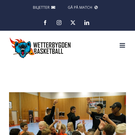
Fortsätt
BILJETTER
GÅ PÅ MATCH
till
Facebook
Instagram
X
LinkedIn
innehållet
Visa
större
bild